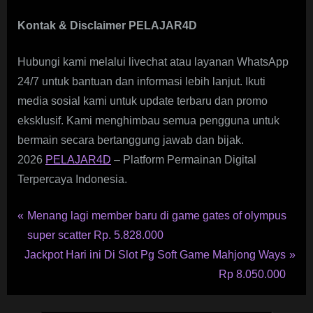
Kontak & Disclaimer PELAJAR4D
Hubungi kami melalui livechat atau layanan WhatsApp
24/7 untuk bantuan dan informasi lebih lanjut. Ikuti
media sosial kami untuk update terbaru dan promo
eksklusif. Kami menghimbau semua pengguna untuk
bermain secara bertanggung jawab dan bijak.
2026
PELAJAR4D
– Platform Permainan Digital
Terpercaya Indonesia.
Navigasi
P
Menang lagi member baru di game gates of olympus
r
super scatter Rp. 5.828.000
pos
N
e
Jackpot Hari ini Di Slot Pg Soft Game Mahjong Ways
e
v
Rp 8.050.000
x
i
t
o