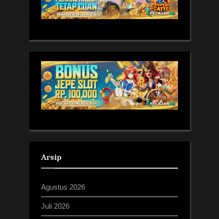
Arsip
Agustus 2026
Juli 2026