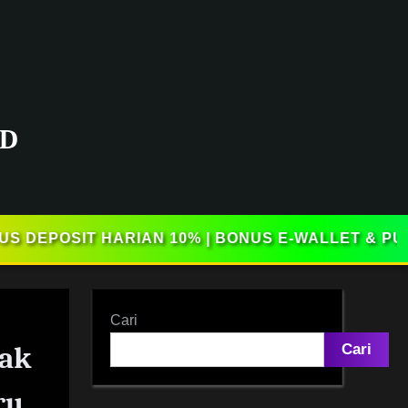
4D
 DEPOSIT HARIAN 10% | BONUS E-WALLET & PUL
Cari
Cari
yak
ru