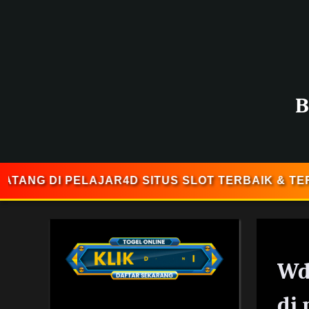
Skip
to
content
B
ANG DI PELAJAR4D SITUS SLOT TERBAIK & TERP
Wd
di