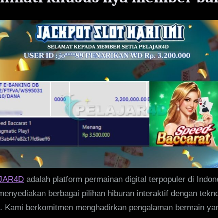
JAR4D
adalah platform permainan digital terpopuler di Indon
enyediakan berbagai pilihan hiburan interaktif dengan tekno
ni. Kami berkomitmen menghadirkan pengalaman bermain ya