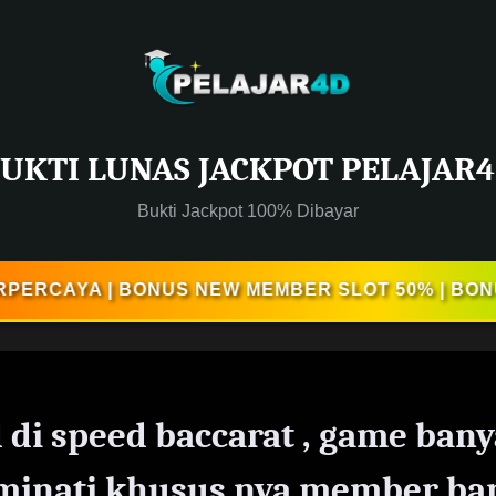
UKTI LUNAS JACKPOT PELAJAR
Bukti Jackpot 100% Dibayar
ERCAYA | BONUS NEW MEMBER SLOT 50% | BONUS
 di speed baccarat , game ban
 minati khusus nya member ba