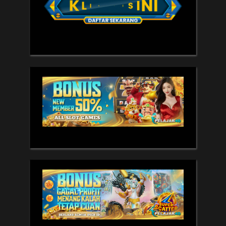
s
o
P
s
o
t
s
:
t
: