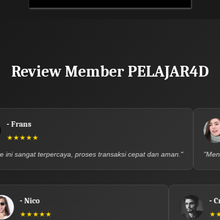
Review Member PELAJAR4D
- Frans
★★★★★
e ini sangat terpercaya, proses transaksi cepat dan aman."
"Men
- Nico
- C
★★★★★
★