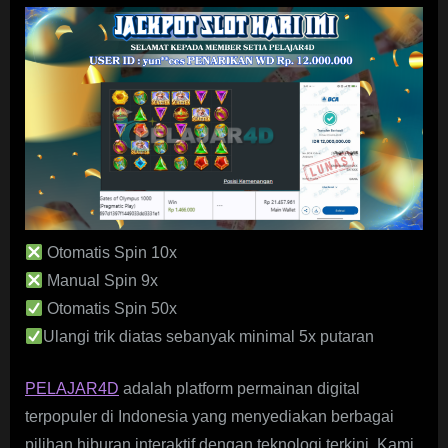
Otomatis Spin 10x
Manual Spin 9x
Otomatis Spin 50x
Ulangi trik diatas sebanyak minimal 5x putaran
PELAJAR4D
adalah platform permainan digital
terpopuler di Indonesia yang menyediakan berbagai
pilihan hiburan interaktif dengan teknologi terkini. Kami