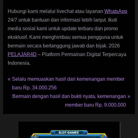
Hubungi kami melalui livechat atau layanan
WhatsApp
24/7 untuk bantuan dan informasi lebih lanjut. Ikuti
media sosial kami untuk update terbaru dan promo
eksklusif. Kami menghimbau semua pengguna untuk
bermain secara bertanggung jawab dan bijak. 2026
PELAJAR4D
– Platform Permainan Digital Terpercaya
Indonesia.
Navigasi
P
Selalu memuaskan hasil dari kemenangan member
r
baru Rp. 34.000.256
pos
e
N
Bermain dengan hasil dan bukti nyata, kemenangan
v
e
member baru Rp. 9.000.000
i
x
o
t
u
P