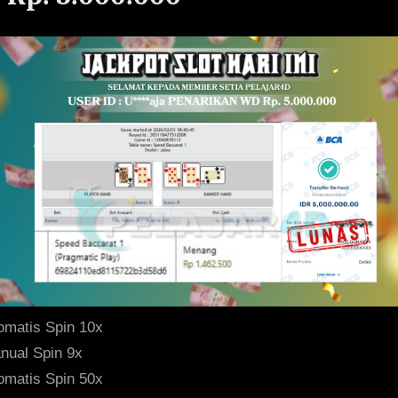
matis Spin 10x
ual Spin 9x
matis Spin 50x