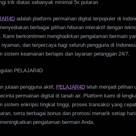
ngi trik diatas sebanyak minimal 5x putaran
JAR4D
adalah platform permainan digital terpopuler di Indon
enyediakan berbagai pilihan hiburan interaktif dengan tekno
ni. Kami berkomitmen menghadirkan pengalaman bermain ya
 nyaman, dan terpercaya bagi seluruh pengguna di Indonesi
n sistem keamanan berlapis dan layanan pelanggan 24/7.
ggulan PELAJAR4D
n jutaan pengguna aktif,
PELAJAR4D
telah menjadi pilihan
ecinta permainan digital di tanah air. Platform kami di lengk
 sistem enkripsi tingkat tinggi, proses transaksi yang cepa
paran, serta berbagai bonus dan promosi menarik setiap har
 meningkatkan pengalaman bermain Anda.