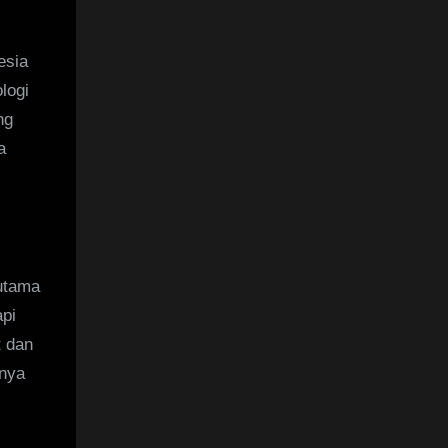
esia
logi
ng
a
 utama
api
t dan
inya