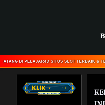
Skip
to
content
B
TANG DI PELAJAR4D SITUS SLOT TERBAIK & TER
KE
INI