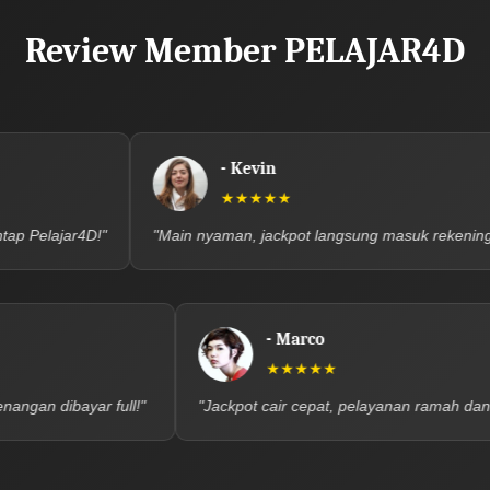
t
Review Member PELAJAR4D
:
- Kevin
★★★★★
antap Pelajar4D!"
"Main nyaman, jackpot langsung masuk rekeni
- Marco
★★★★★
angan dibayar full!"
"Jackpot cair cepat, pelayanan ramah dan p