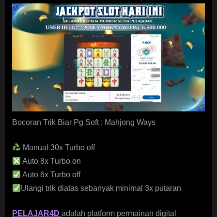
Bocoran Trik Biar Pg Soft : Mahjong Ways
Manual 30x Turbo off
Auto 8x Turbo on
Auto 6x Turbo off
Ulangi trik diatas sebanyak minimal 3x putaran
PELAJAR4D
adalah platform permainan digital