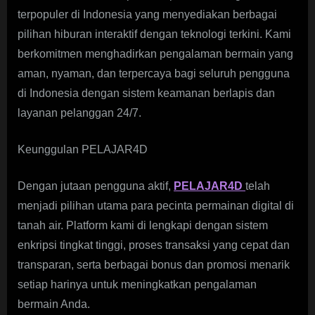
terpopuler di Indonesia yang menyediakan berbagai
pilihan hiburan interaktif dengan teknologi terkini. Kami
berkomitmen menghadirkan pengalaman bermain yang
aman, nyaman, dan terpercaya bagi seluruh pengguna
di Indonesia dengan sistem keamanan berlapis dan
layanan pelanggan 24/7.
Keunggulan PELAJAR4D
Dengan jutaan pengguna aktif,
PELAJAR4D
telah
menjadi pilihan utama para pecinta permainan digital di
tanah air. Platform kami di lengkapi dengan sistem
enkripsi tingkat tinggi, proses transaksi yang cepat dan
transparan, serta berbagai bonus dan promosi menarik
setiap harinya untuk meningkatkan pengalaman
bermain Anda.