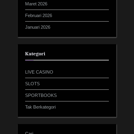
Maret 2026
Februari 2026
Januari 2026
Kategori
LIVE CASINO
SLOTS
SPORTBOOKS
Tak Berkategori
Cari