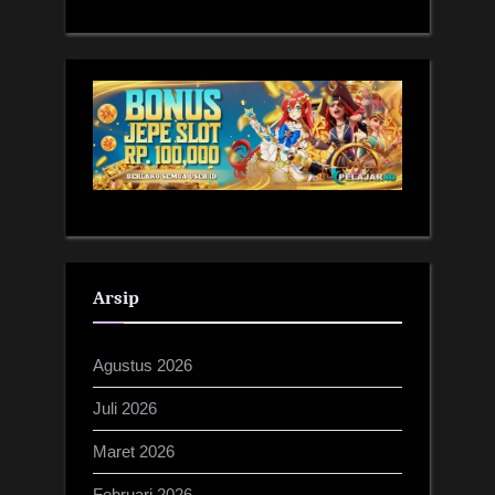
Arsip
Agustus 2026
Juli 2026
Maret 2026
Februari 2026