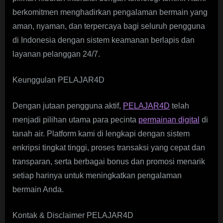
berkomitmen menghadirkan pengalaman bermain yang
aman, nyaman, dan terpercaya bagi seluruh pengguna
di Indonesia dengan sistem keamanan berlapis dan
layanan pelanggan 24/7.
Keunggulan PELAJAR4D
Dengan jutaan pengguna aktif,
PELAJAR4D
telah
menjadi pilihan utama para pecinta
permainan digital
di
tanah air. Platform kami di lengkapi dengan sistem
enkripsi tingkat tinggi, proses transaksi yang cepat dan
transparan, serta berbagai bonus dan promosi menarik
setiap harinya untuk meningkatkan pengalaman
bermain Anda.
Kontak & Disclaimer PELAJAR4D