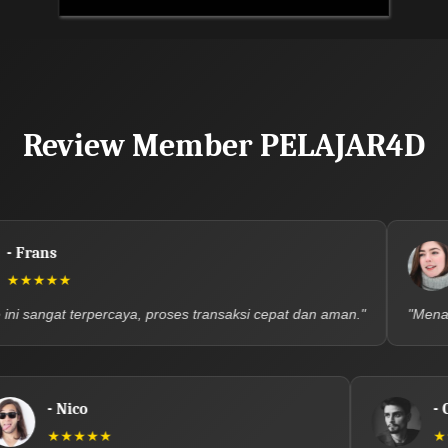
Review Member PELAJAR4D
- Frans
★★★★★
 ini sangat terpercaya, proses transaksi cepat dan aman."
"Mena
- Nico
- 
★★★★★
★