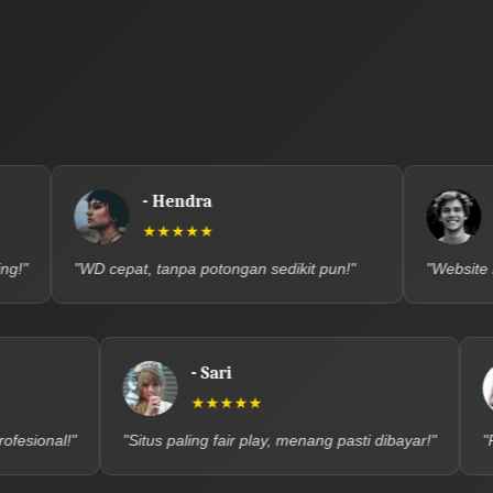
- Hendra
★★★★★
ning!"
"WD cepat, tanpa potongan sedikit pun!"
"Websit
- Sari
★★★★★
esional!"
"Situs paling fair play, menang pasti dibayar!"
"Pr