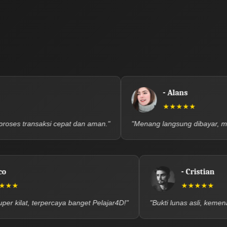
u
s
P
o
s
t
- Alans
:
★★★★★
a, proses transaksi cepat dan aman."
"Menang langsung dibayar,
- Cristian
★★
★★★★★
r kilat, terpercaya banget Pelajar4D!"
"Bukti lunas asli, kemenan