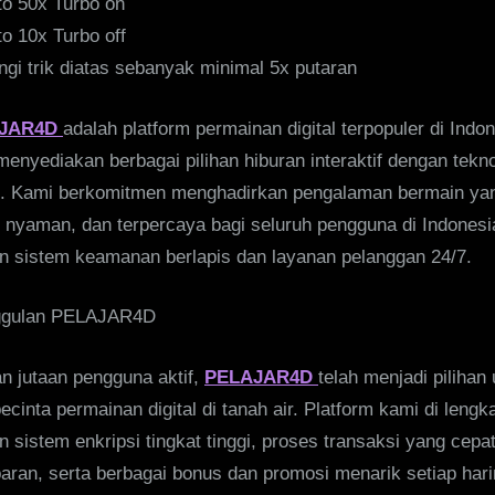
o 50x Turbo on
o 10x Turbo off
ngi trik diatas sebanyak minimal 5x putaran
JAR4D
adalah platform permainan digital terpopuler di Indo
enyediakan berbagai pilihan hiburan interaktif dengan tekno
ni. Kami berkomitmen menghadirkan pengalaman bermain ya
 nyaman, dan terpercaya bagi seluruh pengguna di Indonesi
n sistem keamanan berlapis dan layanan pelanggan 24/7.
ggulan PELAJAR4D
n jutaan pengguna aktif,
PELAJAR4D
telah menjadi pilihan
ecinta permainan digital di tanah air. Platform kami di lengk
 sistem enkripsi tingkat tinggi, proses transaksi yang cepa
paran, serta berbagai bonus dan promosi menarik setiap har