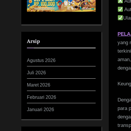
Aut
Aut
Ula
PELA
Arsip
yang m
terki
aman,
Agustus 2026
denga
Juli 2026
Keun
Maret 2026
Februari 2026
Denga
para p
Januari 2026
dengan
trans