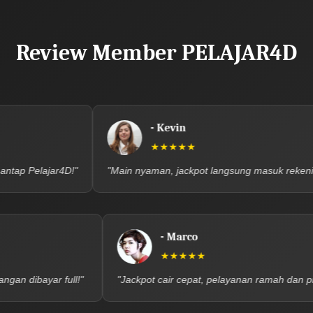
s
t
Review Member PELAJAR4D
:
- Kevin
★★★★★
 mantap Pelajar4D!"
"Main nyaman, jackpot langsung masuk reke
- Marco
★★★★★
gan dibayar full!"
"Jackpot cair cepat, pelayanan ramah dan prof