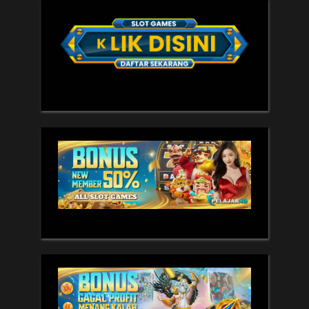
u
P
s
o
P
s
o
t
s
:
t
: