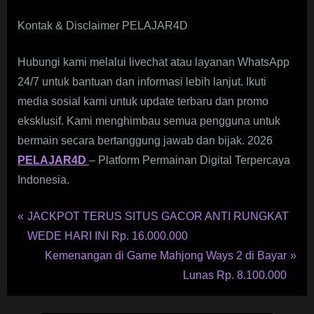
Kontak & Disclaimer PELAJAR4D
Hubungi kami melalui livechat atau layanan WhatsApp
24/7 untuk bantuan dan informasi lebih lanjut. Ikuti
media sosial kami untuk update terbaru dan promo
eksklusif. Kami menghimbau semua pengguna untuk
bermain secara bertanggung jawab dan bijak. 2026
PELAJAR4D
– Platform Permainan Digital Terpercaya
Indonesia.
Navigasi
P
JACKPOT TERUS SITUS GACOR ANTI RUNGKAT
r
WEDE HARI INI Rp. 16.000.000
pos
e
N
Kemenangan di Game Mahjong Ways 2 di Bayar
v
e
Lunas Rp. 8.100.000
i
x
o
t