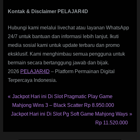
Kontak & Disclaimer PELAJAR4D
Hubungi kami melalui livechat atau layanan WhatsApp
24/7 untuk bantuan dan informasi lebih lanjut. Ikuti
media sosial kami untuk update terbaru dan promo
eksklusif. Kami menghimbau semua pengguna untuk
bermain secara bertanggung jawab dan bijak.
2026
PELAJAR4D
– Platform Permainan Digital
Terpercaya Indonesia.
Navigasi
P
Jackpot Hari ini Di Slot Pragmatic Play Game
r
Mahjong Wins 3 – Black Scatter Rp 8.950.000
pos
N
e
Jackpot Hari ini Di Slot Pg Soft Game Mahjong Ways
e
v
Rp 11.520.000
x
i
t
o