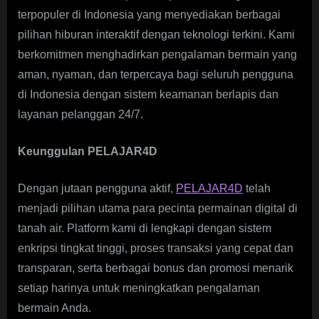
terpopuler di Indonesia yang menyediakan berbagai
pilihan hiburan interaktif dengan teknologi terkini. Kami
berkomitmen menghadirkan pengalaman bermain yang
aman, nyaman, dan terpercaya bagi seluruh pengguna
di Indonesia dengan sistem keamanan berlapis dan
layanan pelanggan 24/7.
Keunggulan PELAJAR4D
Dengan jutaan pengguna aktif,
PELAJAR4D
telah
menjadi pilihan utama para pecinta permainan digital di
tanah air. Platform kami di lengkapi dengan sistem
enkripsi tingkat tinggi, proses transaksi yang cepat dan
transparan, serta berbagai bonus dan promosi menarik
setiap harinya untuk meningkatkan pengalaman
bermain Anda.