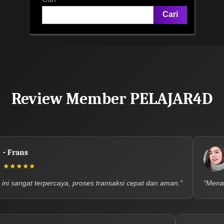
Cari
Review Member PELAJAR4D
- Frans
★★★★★
 ini sangat terpercaya, proses transaksi cepat dan aman."
"Mena