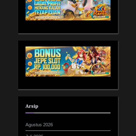
Arsip
Agustus 2026