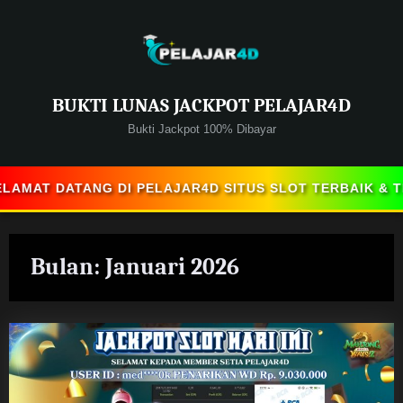
Skip
to
content
BUKTI LUNAS JACKPOT PELAJAR4D
Bukti Jackpot 100% Dibayar
AMAT DATANG DI PELAJAR4D SITUS SLOT TERBAIK & T
Bulan:
Januari 2026