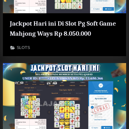
Jackpot Hari ini Di Slot Pg Soft Game
Mahjong Ways Rp 8.050.000
SLOTS