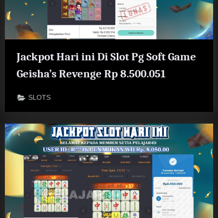
Jackpot Hari ini Di Slot Pg Soft Game
Geisha’s Revenge Rp 8.500.051
SLOTS