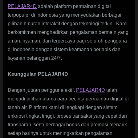
PELAJAR4D
adalah platform permainan digital
terpopuler di Indonesia yang menyediakan berbagai
pilihan hiburan interaktif dengan teknologi terkini. Kami
berkomitmen menghadirkan pengalaman bermain yang
aman, nyaman, dan terpercaya bagi seluruh pengguna
di Indonesia dengan sistem keamanan berlapis dan
layanan pelanggan 24/7.
Keunggulan PELAJAR4D
Dengan jutaan pengguna aktif,
PELAJAR4D
telah
menjadi pilihan utama para pecinta permainan digital di
tanah air. Platform kami di lengkapi dengan sistem
enkripsi tingkat tinggi, proses transaksi yang cepat dan
transparan, serta berbagai bonus dan promosi menarik
setiap harinya untuk meningkatkan pengalaman