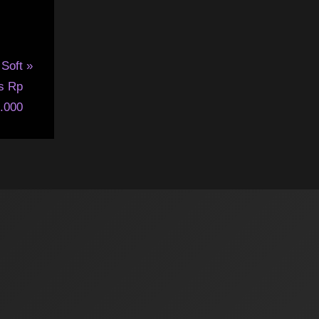
 Soft
s Rp
.000