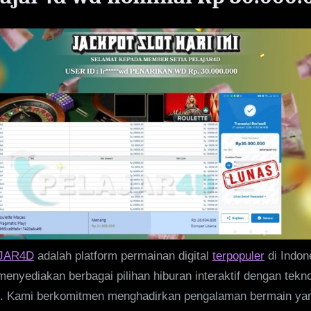
JAR4D
adalah platform permainan digital
terpopuler
di Indon
enyediakan berbagai pilihan hiburan interaktif dengan tekno
ni. Kami berkomitmen menghadirkan pengalaman bermain ya