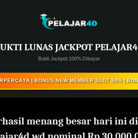
UKTI LUNAS JACKPOT PELAJAR
Bukti Jackpot 100% Dibayar
ERCAYA | BONUS NEW MEMBER SLOT 50% | BONUS
hasil menang besar hari ini di
lajar4d wd nominal Rp 30.000.