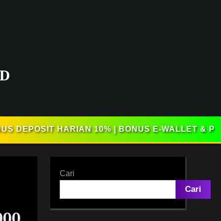
4D
 DEPOSIT HARIAN 10% | BONUS E-WALLET & PUL
Cari
Cari
000