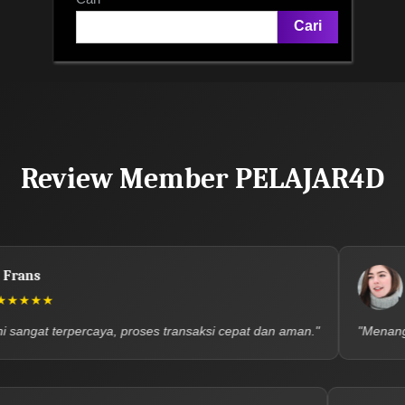
Cari
Review Member PELAJAR4D
- Frans
★★★★★
ni sangat terpercaya, proses transaksi cepat dan aman."
"Menang