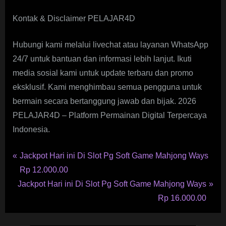
Kontak & Disclaimer PELAJAR4D
Hubungi kami melalui livechat atau layanan WhatsApp
24/7 untuk bantuan dan informasi lebih lanjut. Ikuti
media sosial kami untuk update terbaru dan promo
eksklusif. Kami menghimbau semua pengguna untuk
bermain secara bertanggung jawab dan bijak. 2026
PELAJAR4D – Platform Permainan Digital Terpercaya
Indonesia.
Navigasi
P
Jackpot Hari ini Di Slot Pg Soft Game Mahjong Ways
r
Rp 12.000.00
pos
N
e
Jackpot Hari ini Di Slot Pg Soft Game Mahjong Ways
e
v
Rp 16.000.00
x
i
t
o