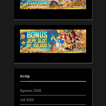
Arsip
Agustus 2026
Juli 2026