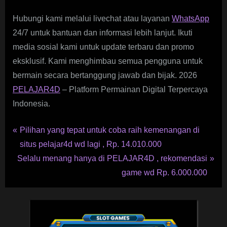
Hubungi kami melalui livechat atau layanan
WhatsApp
24/7 untuk bantuan dan informasi lebih lanjut. Ikuti
media sosial kami untuk update terbaru dan promo
eksklusif. Kami menghimbau semua pengguna untuk
bermain secara bertanggung jawab dan bijak. 2026
PELAJAR4D
– Platform Permainan Digital Terpercaya
Indonesia.
Navigasi
P
Pilihan yang tepat untuk coba raih kemenangan di
r
situs pelajar4d wd lagi , Rp. 14.010.000
pos
N
e
Selalu menang hanya di PELAJAR4D , rekomendasi
e
v
game wd Rp. 6.000.000
x
i
t
o
P
u