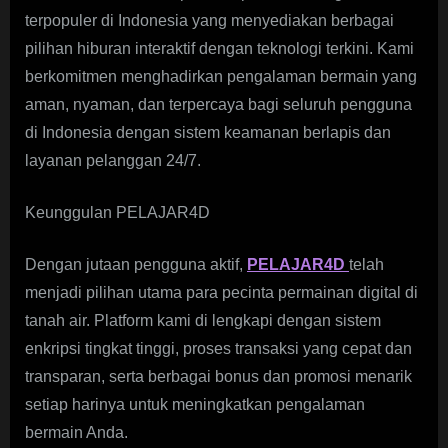
terpopuler di Indonesia yang menyediakan berbagai
pilihan hiburan interaktif dengan teknologi terkini. Kami
berkomitmen menghadirkan pengalaman bermain yang
aman, nyaman, dan terpercaya bagi seluruh pengguna
di Indonesia dengan sistem keamanan berlapis dan
layanan pelanggan 24/7.
Keunggulan PELAJAR4D
Dengan jutaan pengguna aktif,
PELAJAR4D
telah
menjadi pilihan utama para pecinta permainan digital di
tanah air. Platform kami di lengkapi dengan sistem
enkripsi tingkat tinggi, proses transaksi yang cepat dan
transparan, serta berbagai bonus dan promosi menarik
setiap harinya untuk meningkatkan pengalaman
bermain Anda.