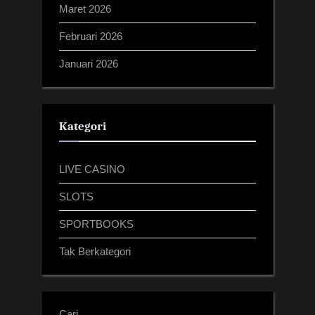
Maret 2026
Februari 2026
Januari 2026
Kategori
LIVE CASINO
SLOTS
SPORTBOOKS
Tak Berkategori
Cari