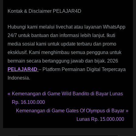
Kontak & Disclaimer PELAJAR4D
Hubungi kami melalui livechat atau layanan WhatsApp
24/7 untuk bantuan dan informasi lebih lanjut. Ikuti
media sosial kami untuk update terbaru dan promo
eksklusif. Kami menghimbau semua pengguna untuk
bermain secara bertanggung jawab dan bijak. 2026
PELAJAR4D
– Platform Permainan Digital Terpercaya
Indonesia.
Navigasi
P
Kemenangan di Game Wild Bandito di Bayar Lunas
r
Rp. 16.100.000
pos
e
N
Kemenangan di Game Gates Of Olympus di Bayar
v
e
Lunas Rp. 15.000.000
i
x
o
t