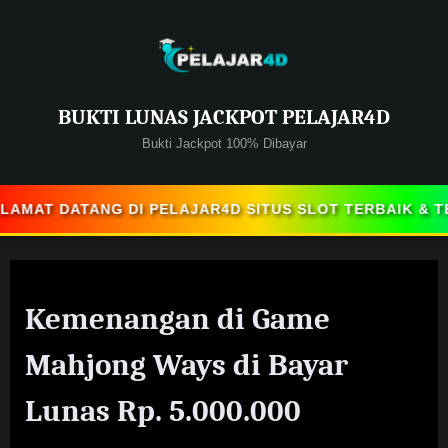
Skip
to
content
BUKTI LUNAS JACKPOT PELAJAR4D
Bukti Jackpot 100% Dibayar
AMAT DATANG DI PELAJAR4D SITUS SLOT TERBAIK & TE
Kemenangan di Game
Mahjong Ways di Bayar
Lunas Rp. 5.000.000