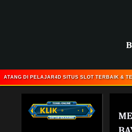
Skip
to
content
B
TANG DI PELAJAR4D SITUS SLOT TERBAIK & TER
ME
BA