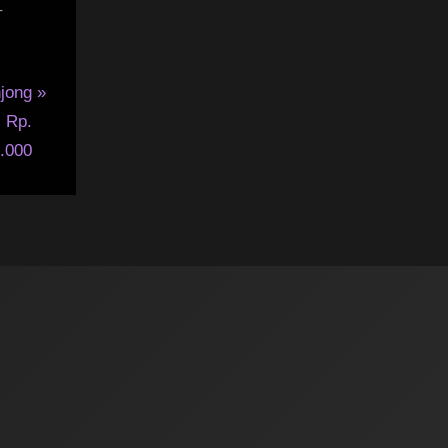
–
jong
 Rp.
.000