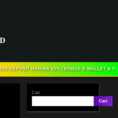
4D
S DEPOSIT HARIAN 10% | BONUS E-WALLET & PU
Cari
Cari