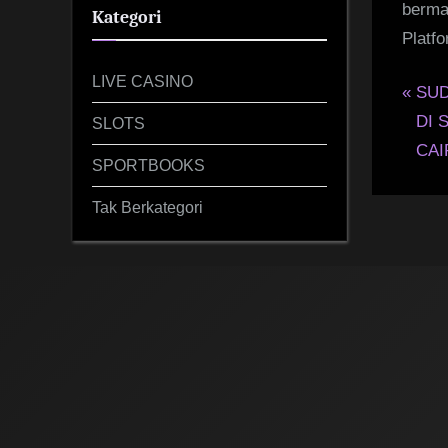
berma
Kategori
Platf
LIVE CASINO
Nav
P
SUD
r
DI 
SLOTS
pos
e
CAI
SPORTBOOKS
v
Tak Berkategori
i
o
u
s
P
o
s
t
: