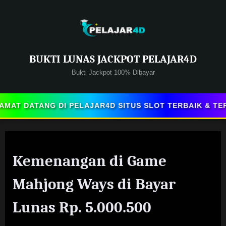
Skip
to
content
BUKTI LUNAS JACKPOT PELAJAR4D
Bukti Jackpot 100% Dibayar
MAT DATANG DI PELAJAR4D SITUS SLOT TERBAIK & TER
Kemenangan di Game
Mahjong Ways di Bayar
Lunas Rp. 5.000.500