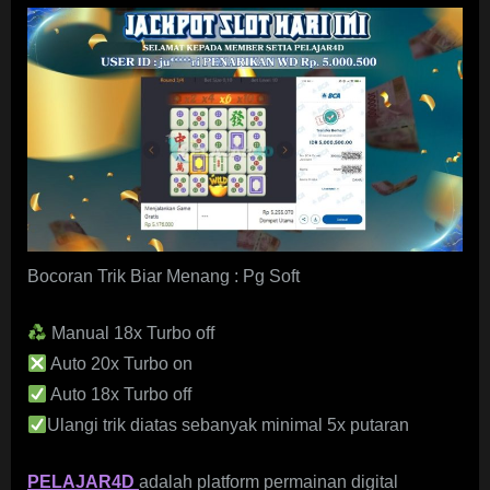
Bocoran Trik Biar Menang : Pg Soft
Manual 18x Turbo off
Auto 20x Turbo on
Auto 18x Turbo off
Ulangi trik diatas sebanyak minimal 5x putaran
PELAJAR4D
adalah platform permainan digital