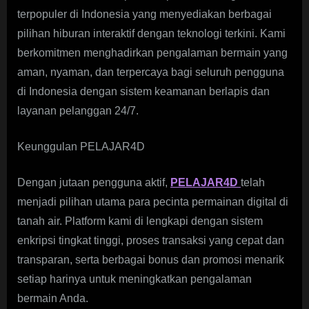
terpopuler di Indonesia yang menyediakan berbagai
pilihan hiburan interaktif dengan teknologi terkini. Kami
berkomitmen menghadirkan pengalaman bermain yang
aman, nyaman, dan terpercaya bagi seluruh pengguna
di Indonesia dengan sistem keamanan berlapis dan
layanan pelanggan 24/7.
Keunggulan PELAJAR4D
Dengan jutaan pengguna aktif,
PELAJAR4D
telah
menjadi pilihan utama para pecinta permainan digital di
tanah air. Platform kami di lengkapi dengan sistem
enkripsi tingkat tinggi, proses transaksi yang cepat dan
transparan, serta berbagai bonus dan promosi menarik
setiap harinya untuk meningkatkan pengalaman
bermain Anda.