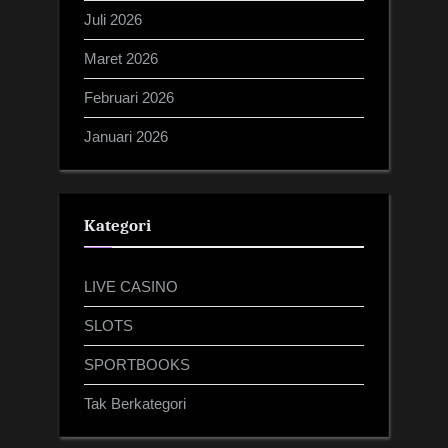
Juli 2026
Maret 2026
Februari 2026
Januari 2026
Kategori
LIVE CASINO
SLOTS
SPORTBOOKS
Tak Berkategori