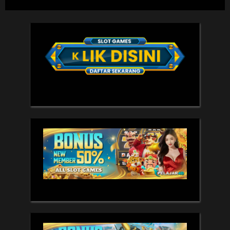
i
x
o
t
u
P
s
o
P
s
o
t
s
:
t
: