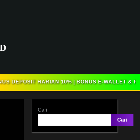
4D
S DEPOSIT HARIAN 10% | BONUS E-WALLET & PU
Cari
Cari