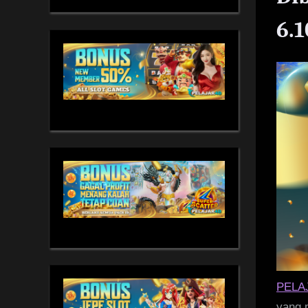
6.
PELA
yang m