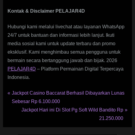
Kontak & Disclaimer PELAJAR4D
Hubungi kami melalui livechat atau layanan WhatsApp
24/7 untuk bantuan dan informasi lebih lanjut. Ikuti
media sosial kami untuk update terbaru dan promo
eksklusif. Kami menghimbau semua pengguna untuk
bermain secara bertanggung jawab dan bijak. 2026
PELAJAR4D
– Platform Permainan Digital Terpercaya
Indonesia.
Navigasi
P
Jackpot Casino Baccarat Berhasil Dibayarkan Lunas
r
Sebesar Rp 6.100.000
pos
e
N
Jackpot Hari ini Di Slot Pg Soft Wild Bandito Rp
v
e
21.250.000
i
x
o
t