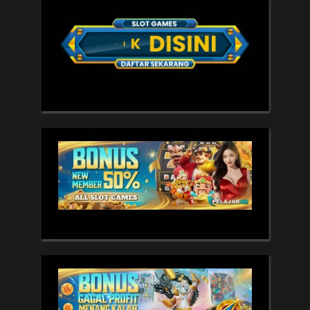
u
P
s
o
P
s
o
t
s
:
t
: