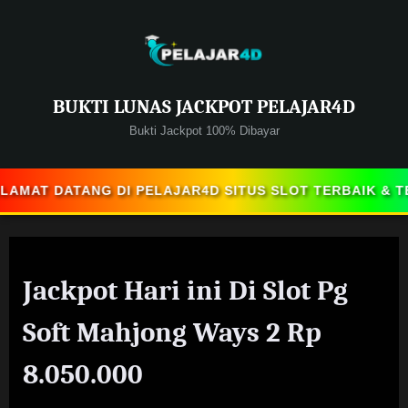
Skip
to
content
BUKTI LUNAS JACKPOT PELAJAR4D
Bukti Jackpot 100% Dibayar
AMAT DATANG DI PELAJAR4D SITUS SLOT TERBAIK & TE
Jackpot Hari ini Di Slot Pg
Soft Mahjong Ways 2 Rp
8.050.000