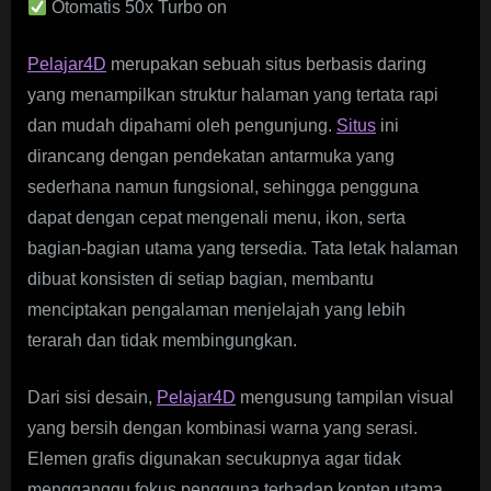
Otomatis 50x Turbo on
Pelajar4D
merupakan sebuah situs berbasis daring
yang menampilkan struktur halaman yang tertata rapi
dan mudah dipahami oleh pengunjung.
Situs
ini
dirancang dengan pendekatan antarmuka yang
sederhana namun fungsional, sehingga pengguna
dapat dengan cepat mengenali menu, ikon, serta
bagian-bagian utama yang tersedia. Tata letak halaman
dibuat konsisten di setiap bagian, membantu
menciptakan pengalaman menjelajah yang lebih
terarah dan tidak membingungkan.
Dari sisi desain,
Pelajar4D
mengusung tampilan visual
yang bersih dengan kombinasi warna yang serasi.
Elemen grafis digunakan secukupnya agar tidak
mengganggu fokus pengguna terhadap konten utama.