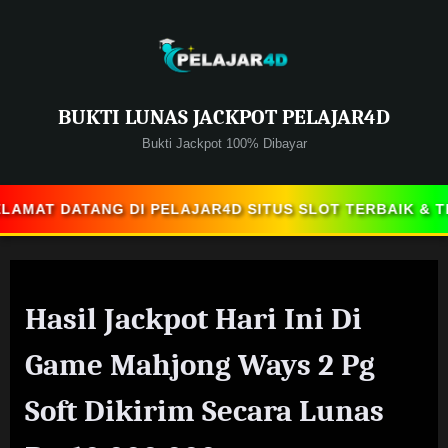
Skip
to
content
BUKTI LUNAS JACKPOT PELAJAR4D
Bukti Jackpot 100% Dibayar
AMAT DATANG DI PELAJAR4D SITUS SLOT TERBAIK & T
Hasil Jackpot Hari Ini Di
Game Mahjong Ways 2 Pg
Soft Dikirim Secara Lunas