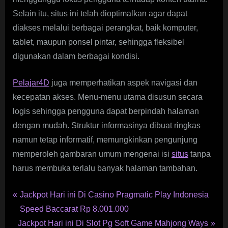
Selain itu, situs ini telah dioptimalkan agar dapat
diakses melalui berbagai perangkat, baik komputer,
tablet, maupun ponsel pintar, sehingga fleksibel
digunakan dalam berbagai kondisi.
Pelajar4D
juga memperhatikan aspek navigasi dan
kecepatan akses. Menu-menu utama disusun secara
logis sehingga pengguna dapat berpindah halaman
dengan mudah. Struktur informasinya dibuat ringkas
namun tetap informatif, memungkinkan pengunjung
memperoleh gambaran umum mengenai isi
situs
tanpa
harus membuka terlalu banyak halaman tambahan.
Navigasi
P
Jackpot Hari ini Di Casino Pragmatic Play Indonesia
r
Speed Baccarat Rp 8.001.000
pos
N
e
Jackpot Hari ini Di Slot Pg Soft Game Mahjong Ways