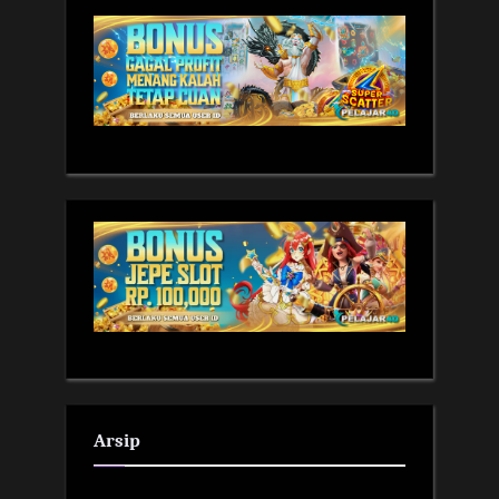
Arsip