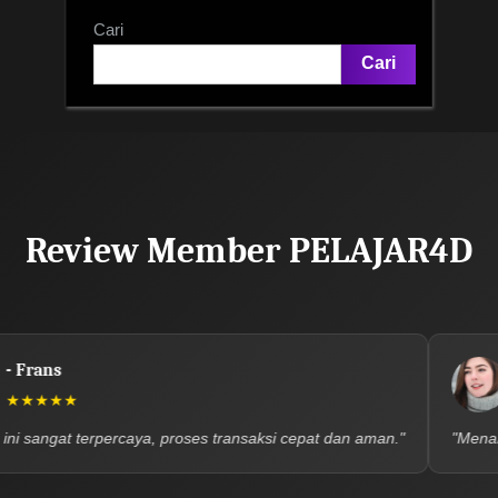
Cari
Cari
Review Member PELAJAR4D
- Frans
★★★★★
 ini sangat terpercaya, proses transaksi cepat dan aman."
"Mena