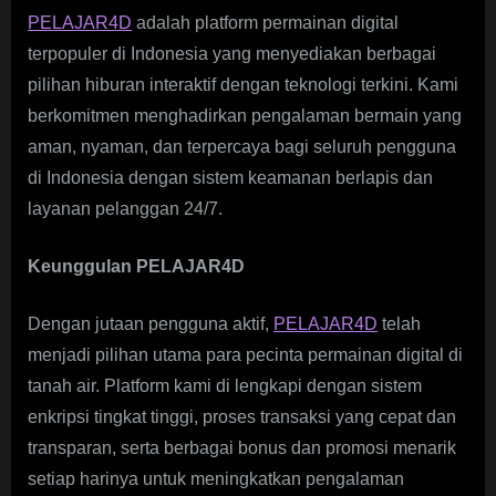
PELAJAR4D
adalah platform permainan digital
terpopuler di Indonesia yang menyediakan berbagai
pilihan hiburan interaktif dengan teknologi terkini. Kami
berkomitmen menghadirkan pengalaman bermain yang
aman, nyaman, dan terpercaya bagi seluruh pengguna
di Indonesia dengan sistem keamanan berlapis dan
layanan pelanggan 24/7.
Keunggulan PELAJAR4D
Dengan jutaan pengguna aktif,
PELAJAR4D
telah
menjadi pilihan utama para pecinta permainan digital di
tanah air. Platform kami di lengkapi dengan sistem
enkripsi tingkat tinggi, proses transaksi yang cepat dan
transparan, serta berbagai bonus dan promosi menarik
setiap harinya untuk meningkatkan pengalaman