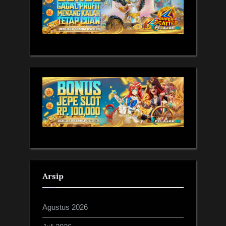
Arsip
Agustus 2026