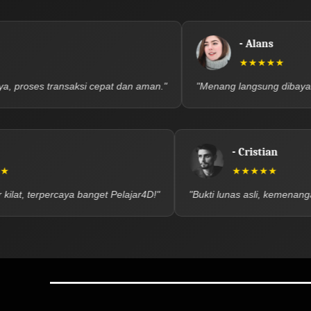
s
t
- Alans
:
★★★★★
rcaya, proses transaksi cepat dan aman."
"Menang langsung dibay
- Cristian
★
★★★★★
lat, terpercaya banget Pelajar4D!"
"Bukti lunas asli, kemenangan 