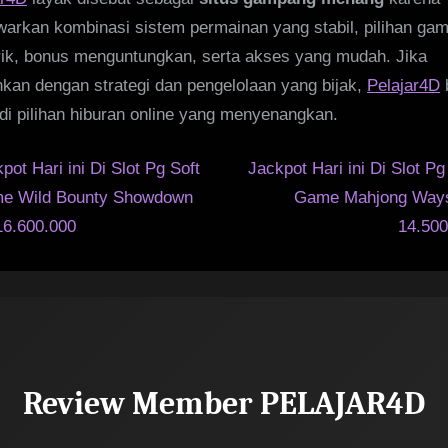
arkan kombinasi sistem permainan yang stabil, pilihan ga
ik, bonus menguntungkan, serta akses yang mudah. Jika
nkan dengan strategi dan pengelolaan yang bijak,
Pelajar4D
di pilihan hiburan online yang menyenangkan.
igasi
N
pot Hari ini Di Slot Pg Soft
Jackpot Hari ini Di Slot Pg
e
e Wild Bounty Showdown
Game Mahjong Way
x
16.600.000
14.500
t
P
o
s
t
Review Member PELAJAR4D
: