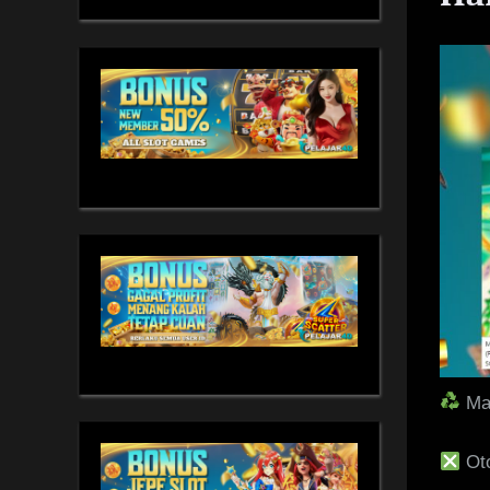
Man
Oto