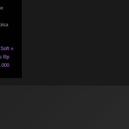
me
bisa
 Soft
s Rp
.000