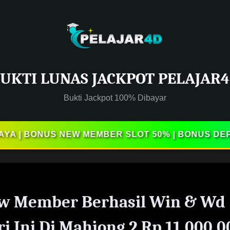
UKTI LUNAS JACKPOT PELAJAR
Bukti Jackpot 100% Dibayar
 | BONUS NEW MEMBER SLOT 50% | BONUS DEPOS
w Member Berhasil Win & Wd
i Ini Di Mahjong 2 Rp 11.000.0