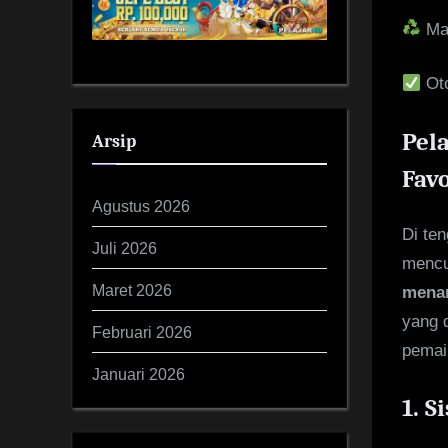
Man
Oto
Pel
Arsip
Fav
Agustus 2026
Di te
Juli 2026
mencu
Maret 2026
mena
yang 
Februari 2026
pemai
Januari 2026
1. S