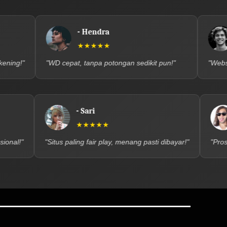
- Hendra
★★★★★
rekening!"
"WD cepat, tanpa potongan sedikit pun!"
"We
- Sari
★★★★★
onal!"
"Situs paling fair play, menang pasti dibayar!"
"Proses