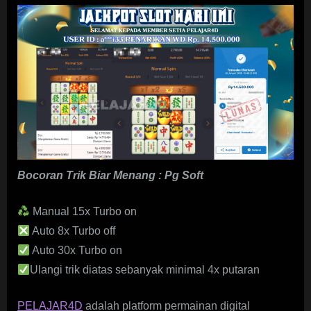
Bocoran Trik Biar Menang : Pg Soft
Manual 15x Turbo on
Auto 8x Turbo off
Auto 30x Turbo on
Ulangi trik diatas sebanyak minimal 4x putaran
PELAJAR4D
adalah platform permainan digital