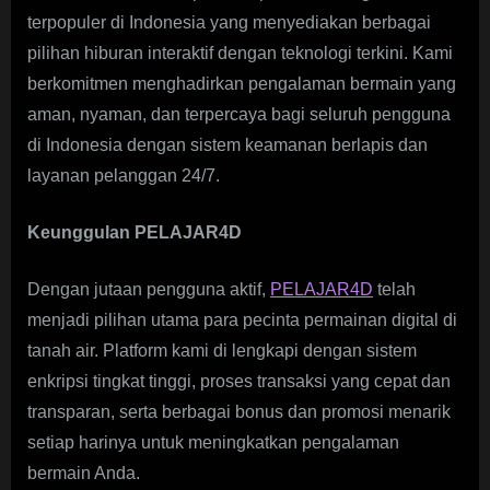
terpopuler di Indonesia yang menyediakan berbagai
pilihan hiburan interaktif dengan teknologi terkini. Kami
berkomitmen menghadirkan pengalaman bermain yang
aman, nyaman, dan terpercaya bagi seluruh pengguna
di Indonesia dengan sistem keamanan berlapis dan
layanan pelanggan 24/7.
Keunggulan PELAJAR4D
Dengan jutaan pengguna aktif,
PELAJAR4D
telah
menjadi pilihan utama para pecinta permainan digital di
tanah air. Platform kami di lengkapi dengan sistem
enkripsi tingkat tinggi, proses transaksi yang cepat dan
transparan, serta berbagai bonus dan promosi menarik
setiap harinya untuk meningkatkan pengalaman
bermain Anda.