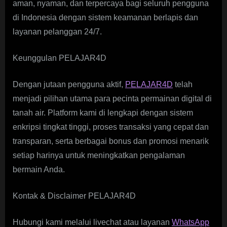
aman, nyaman, dan terpercaya bagi seluruh pengguna
di Indonesia dengan sistem keamanan berlapis dan
layanan pelanggan 24/7.
Keunggulan PELAJAR4D
Dengan jutaan pengguna aktif,
PELAJAR4D
telah
menjadi pilihan utama para pecinta permainan digital di
tanah air. Platform kami di lengkapi dengan sistem
enkripsi tingkat tinggi, proses transaksi yang cepat dan
transparan, serta berbagai bonus dan promosi menarik
setiap harinya untuk meningkatkan pengalaman
bermain Anda.
Kontak & Disclaimer PELAJAR4D
Hubungi kami melalui livechat atau layanan
WhatsApp