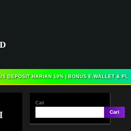
4D
DEPOSIT HARIAN 10% | BONUS E-WALLET & PULS
Cari
Cari
I