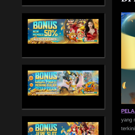
PELA
yang m
terki