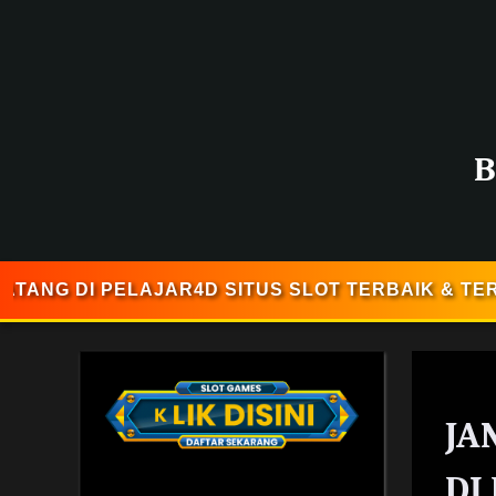
Skip
to
content
B
NG DI PELAJAR4D SITUS SLOT TERBAIK & TERPE
JA
DI