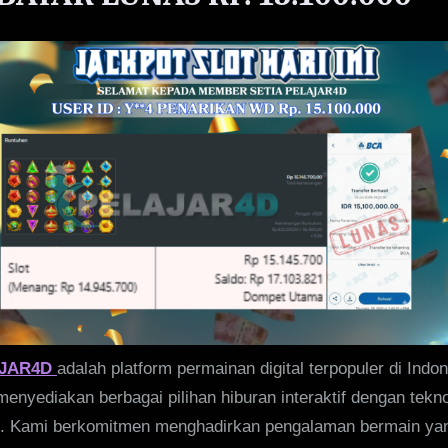
JAR4D
adalah platform permainan digital terpopuler di Indo
enyediakan berbagai pilihan hiburan interaktif dengan tekno
ni. Kami berkomitmen menghadirkan pengalaman bermain ya