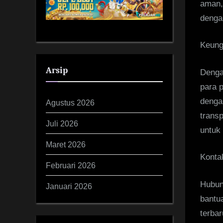
aman,
denga
Keun
Arsip
Denga
para p
dengan
Agustus 2026
trans
Juli 2026
untuk
Maret 2026
Konta
Februari 2026
Hubun
Januari 2026
bantua
terba