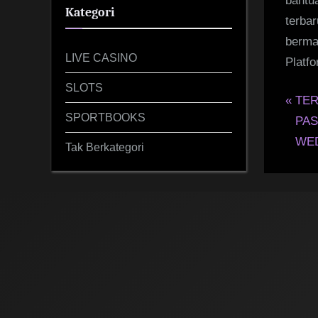
bantua
Kategori
terba
berma
LIVE CASINO
Platf
SLOTS
Nav
P
TE
SPORTBOOKS
r
PAS
pos
e
WED
Tak Berkategori
v
i
o
u
s
P
o
s