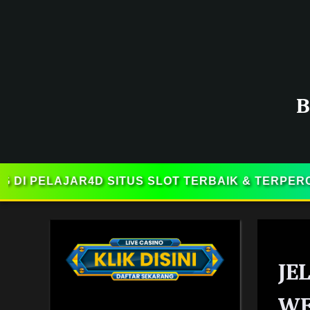
Skip
to
content
B
I PELAJAR4D SITUS SLOT TERBAIK & TERPERCAY
JE
WE