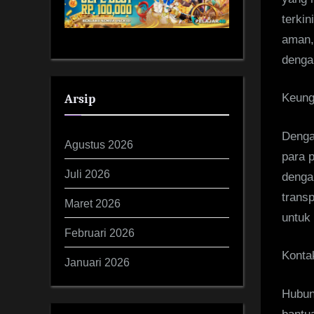
terki
aman,
denga
Keun
Arsip
Denga
Agustus 2026
para p
Juli 2026
dengan
trans
Maret 2026
untuk
Februari 2026
Konta
Januari 2026
Hubun