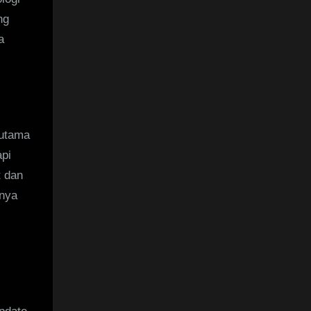
ng
a
 utama
api
t dan
inya