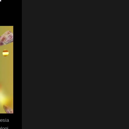
nesia
logi