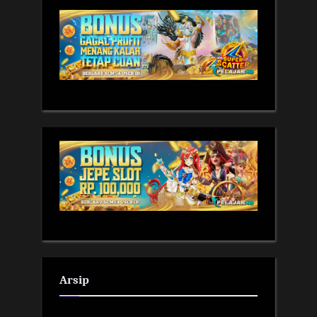
Arsip