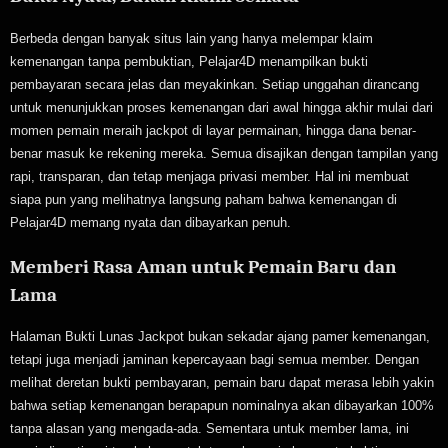
Berbeda dengan banyak situs lain yang hanya melempar klaim
kemenangan tanpa pembuktian, Pelajar4D menampilkan bukti
pembayaran secara jelas dan meyakinkan. Setiap unggahan dirancang
untuk menunjukkan proses kemenangan dari awal hingga akhir mulai dari
momen pemain meraih jackpot di layar permainan, hingga dana benar-
benar masuk ke rekening mereka. Semua disajikan dengan tampilan yang
rapi, transparan, dan tetap menjaga privasi member. Hal ini membuat
siapa pun yang melihatnya langsung paham bahwa kemenangan di
Pelajar4D memang nyata dan dibayarkan penuh.
Memberi Rasa Aman untuk Pemain Baru dan
Lama
Halaman Bukti Lunas Jackpot bukan sekadar ajang pamer kemenangan,
tetapi juga menjadi jaminan kepercayaan bagi semua member. Dengan
melihat deretan bukti pembayaran, pemain baru dapat merasa lebih yakin
bahwa setiap kemenangan berapapun nominalnya akan dibayarkan 100%
tanpa alasan yang mengada-ada. Sementara untuk member lama, ini