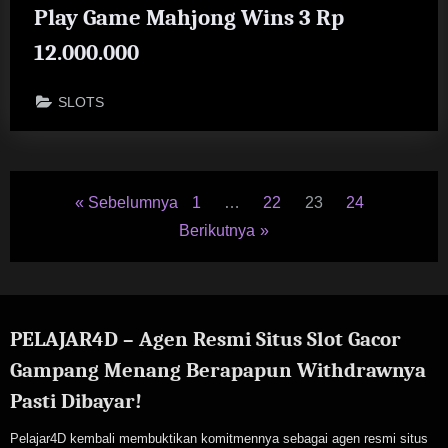
Play Game Mahjong Wins 3 Rp
12.000.000
SLOTS
Paginasi
Sebelumnya
1
…
22
23
24
pos
Berikutnya
PELAJAR4D – Agen Resmi Situs Slot Gacor
Gampang Menang Berapapun Withdrawnya
Pasti Dibayar!
Pelajar4D kembali membuktikan komitmennya sebagai agen resmi situs