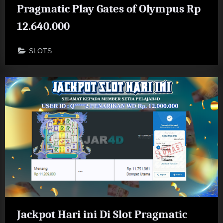
Pragmatic Play Gates of Olympus Rp
12.640.000
SLOTS
Jackpot Hari ini Di Slot Pragmatic