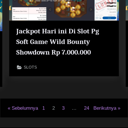
Jackpot Hari ini Di Slot Pg
Soft Game Wild Bounty
Showdown Rp 7.000.000
SLOTS
Sebelumnya
1
2
3
…
24
Berikutnya