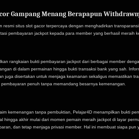
Gacor Gampang Menang Berapapun Withdrawny
resmi situs slot gacor terpercaya dengan menghadirkan transparansi
tasi pembayaran jackpot kepada para member yang berhasil meraih 
kan rangkaian bukti pembayaran jackpot dari berbagai member denga
angan di dalam permainan hingga bukti transaksi bank yang sah. Infor
n juga disertakan untuk menjaga keamanan sekaligus memastikan tran
kan pembayaran penuh tanpa memandang besarnya kemenangan.
laim kemenangan tanpa pembuktian, Pelajar4D menampilkan bukti pem
 hingga akhir mulai dari momen pemain meraih jackpot di layar perm
sparan, dan tetap menjaga privasi member. Hal ini membuat siapa p